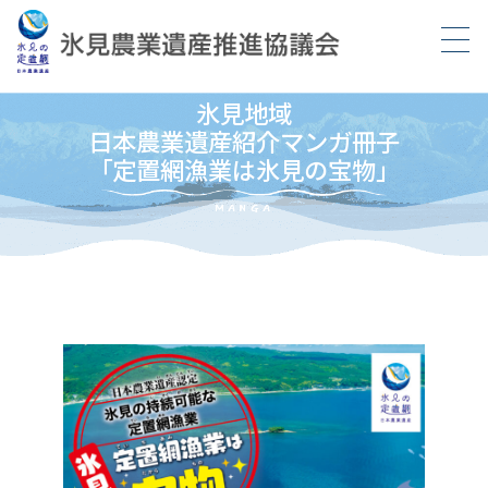
氷見地域
日本農業遺産紹介マンガ冊子
「定置網漁業は氷見の宝物」
MANGA