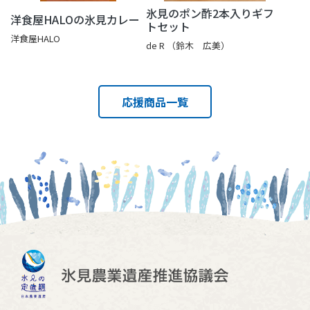
氷見のポン酢2本入りギフ
洋食屋HALOの氷見カレー
トセット
洋食屋HALO
de R （鈴木 広美）
応援商品一覧