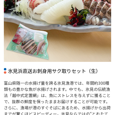
氷見浜直送お刺身用サク取りセット（生）
富山県随一の水揚げ量を誇る氷見漁港では、年間約300種
類もの豊かな魚が水揚げされます。中でも、氷見の伝統漁
法「越中式定置網」は、魚にストレスを与えずに獲ること
で、抜群の鮮度を保ったままお届けすることが可能です。
さらに、漁場が港のすぐそばにあるため、水揚げから出荷
までが驚くほどスピーディー。氷見ならではの“とれたて