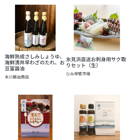
海鮮熟成さしみしょうゆ、
氷見浜直送お刺身用サク取
海鮮漬丼早わざのたれ、お
りセット（生）
豆富醤油
ひみ岸壁市場
本川藤由商店