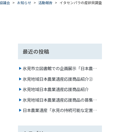
協議会
お知らせ
活動報告
イタセンパラの産卵貝調査
最近の投稿
氷見市立図書館での企画展示「日本農業
遺産と氷見の定置網」
氷見地域日本農業遺産応援商品紹介②
氷見地域日本農業遺産応援商品紹介
氷見地域日本農業遺産応援商品の募集に
ついて
日本農業遺産「氷見の持続可能な定置網
漁業」フォトコンテスト2023 審査結果