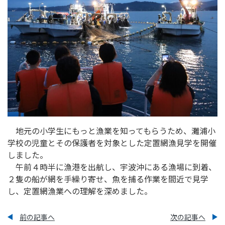
地元の小学生にもっと漁業を知ってもらうため、灘浦小
学校の児童とその保護者を対象とした定置網漁見学を開催
しました。
午前４時半に漁港を出航し、宇波沖にある漁場に到着、
２隻の船が網を手繰り寄せ、魚を捕る作業を間近で見学
し、定置網漁業への理解を深めました。
前の記事へ
次の記事へ