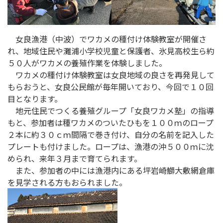
女良漁港（中波）でワカメの種付け体験教室が開催さ
れ、地域住民や灘浦小学校児童と保護者、氷見高校生ら約
５０人がワカメの養殖作業を体験しました。
ワカメの種付け体験教室は女良地域の良さを再発見して
もらおうと、女良公民館が毎年開いており、今回で１０回
目となります。
地元住民でつくる養殖グループ「女良ワカメ塾」の指導
もと、参加者は種ワカメのついたひもを１００ｍのロープ
２本に約３０ｃｍ間隔で巻き付け、自分の名前を記入した
プレートも付けました。ロープは、漁港の沖５００ｍに沈
められ、来年３月まで育てられます。
また、参加者の中には漁港内にある坪岩崎鰤大敷網倉庫
を見学される方もおられました。